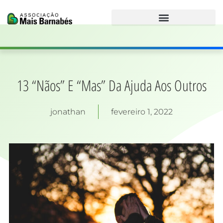
Ir
para
o
conteúdo
13 “Nãos” E “Mas” Da Ajuda Aos Outros
jonathan
fevereiro 1, 2022