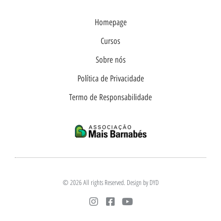
Homepage
Cursos
Sobre nós
Política de Privacidade
Termo de Responsabilidade
© 2026 All rights Reserved. Design by DYD
I
F
Y
n
a
o
s
c
u