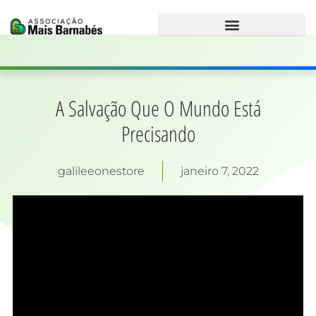
Ir
para
o
conteúdo
A Salvação Que O Mundo Está
Precisando
galileeonestore
janeiro 7, 2022