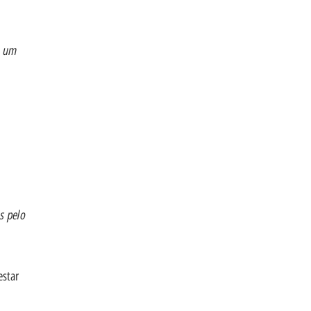
a um
s pelo
estar