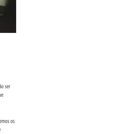
ão ser
ue
vemos os
e