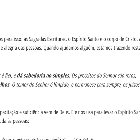
ara isso: as Sagradas Escrituras, o Espírito Santo e o corpo de Cristo. 
 e alegria das pessoas. Quando ajudamos alguém, estamos trazendo rest
é fiel, e
dá sabedoria ao simples
. Os preceitos do Senhor são retos,
olhos
. O temor do Senhor é límpido, e permanece para sempre, os juízos
citação e suficiência vem de Deus. Ele nos usa para levar o Espírito Sa
uda às pessoas:
liança, pelo espírito que vivifica”. – 2 Co 3:4, 5