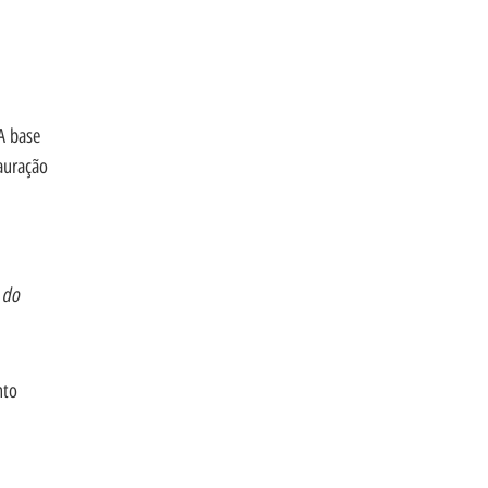
A base
auração
 do
nto