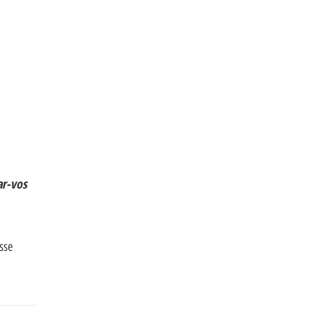
ar-vos
sse