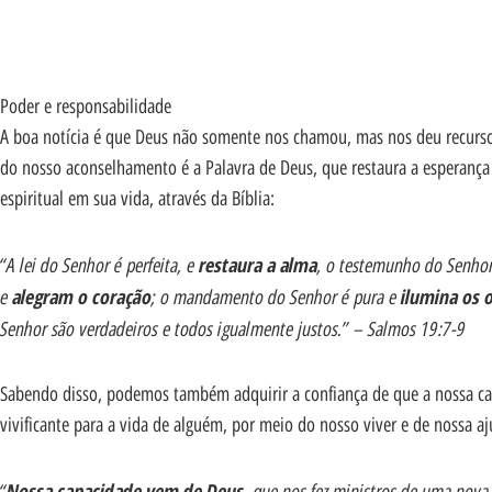
Poder e responsabilidade
A boa notícia é que Deus não somente nos chamou, mas nos deu recursos p
do nosso aconselhamento é a Palavra de Deus, que restaura a esperança
espiritual em sua vida, através da Bíblia:
“A lei do Senhor é perfeita, e
restaura a alma
, o testemunho do Senhor 
e
alegram o coração
; o mandamento do Senhor é pura e
ilumina os 
Senhor são verdadeiros e todos igualmente justos.” – Salmos 19:7-9
Sabendo disso, podemos também adquirir a confiança de que a nossa capa
vivificante para a vida de alguém, por meio do nosso viver e de nossa aj
“
Nossa capacidade vem de Deus
, que nos fez ministros de uma nova a