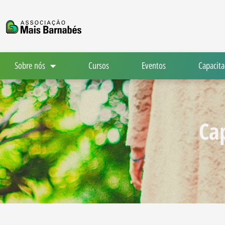
Ir
para
o
conteúdo
Sobre nós
Cursos
Eventos
Capacita
Ca