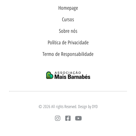
Homepage
Cursos
Sobre nós
Política de Privacidade
Termo de Responsabilidade
© 2026 All rights Reserved. Design by DYD
I
F
Y
n
a
o
s
c
u