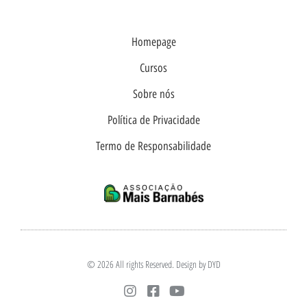
Homepage
Cursos
Sobre nós
Política de Privacidade
Termo de Responsabilidade
© 2026 All rights Reserved. Design by DYD
I
F
Y
n
a
o