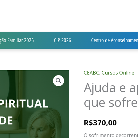
ção Familiar 2026
CJP 2026
Centro de Aconselhamen
CEABC
,
Cursos Online
Ajuda
Ajuda e a
e
apoio
que sofr
espiritual
aos
que
R$
370,00
sofrem
O sofrimento decorrent
de