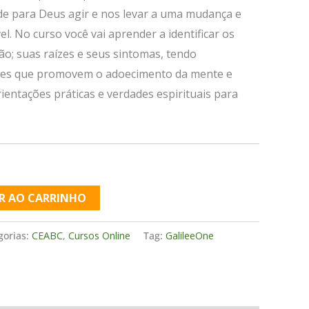
e para Deus agir e nos levar a uma mudança e
l. No curso você vai aprender a identificar os
ão; suas raízes e seus sintomas, tendo
res que promovem o adoecimento da mente e
ientações práticas e verdades espirituais para
R AO CARRINHO
gorias:
CEABC
,
Cursos Online
Tag:
GalileeOne