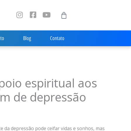
I
F
Y
Carrinho
n
a
o
s
c
u
t
e
t
to
Blog
Contato
a
b
u
g
o
b
r
o
e
a
k
m
-
s
poio espiritual aos
q
u
em de depressão
a
r
e
e da depressão pode ceifar vidas e sonhos, mas