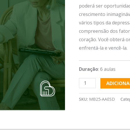
poderá ser oportunidad
depressão
crescimento inimagináve
quantidade
vários tipos da depress
compreensão dos fato
coração. Você obterá or
enfrentá-la e vencê-la.
Duração
: 6 aulas
ADICIONA
SKU:
MB25-AAESD
Cate