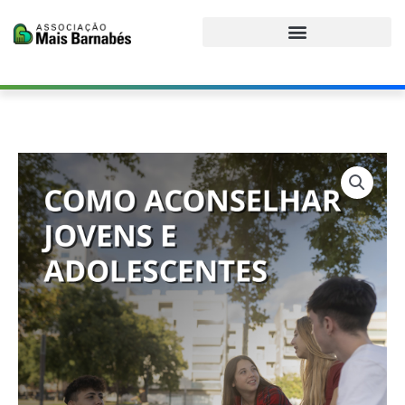
Ir
para
o
conteúdo
Como
aconselhar
jovens
e
adolescentes
quantidade