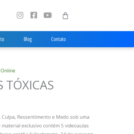
I
F
Y
Carrinho
n
a
o
s
c
u
t
e
t
to
Blog
Contato
a
b
u
g
o
b
r
o
e
a
k
 Online
m
-
s
 TÓXICAS
q
u
a
r
e
a, Culpa, Ressentimento e Medo sob uma
te material exclusivo contém 5 videoaulas