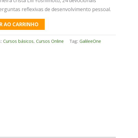
heira cristã Lili Yoshimoto, 24 devocionais
perguntas reflexivas de desenvolvimento pessoal.
R AO CARRINHO
s:
Cursos básicos
,
Cursos Online
Tag:
GalileeOne