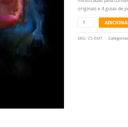
ministradas pela consel
originais e 4 guias de 
ADICIONA
SKU:
CS-EMT
Categoria