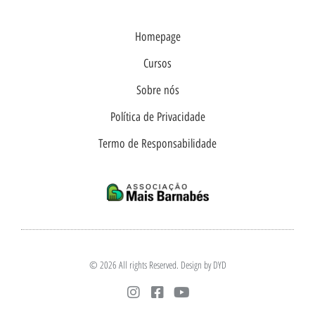
Homepage
Cursos
Sobre nós
Política de Privacidade
Termo de Responsabilidade
© 2026 All rights Reserved. Design by DYD
I
F
Y
n
a
o