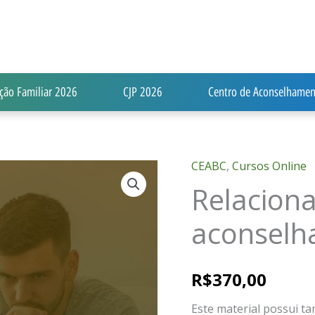
ção Familiar 2026
CJP 2026
Centro de Aconselhamen
CEABC
,
Cursos Online
Relacionamento
Relacion
conjugal
e
aconselh
aconselhamento
de
casais
R$
370,00
quantidade
Este material possui t