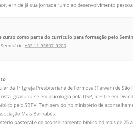
r, e inicie já sua jornada rumo ao desenvolvimento pessoal
te curso como parte do currículo para formação pelo Semi
 Seminário:
+55 11 95607-9200
.
oto
ular da
1ª
Igreja Presbiteriana de Formosa (Taiwan) de São P
cristã, graduou-se em psicologia pela USP, mestre em Divin
lico pelo SBPV. Tem servido no ministério de aconselhament
Associação Mais Barnabés.
stério pastoral e de aconselhamento bíblico há mais de 25 a