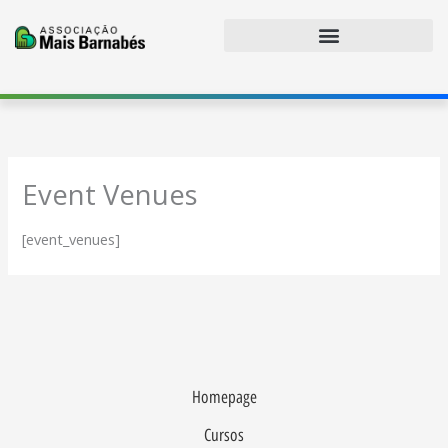
Ir
para
o
conteúdo
Event Venues
[event_venues]
Homepage
Cursos