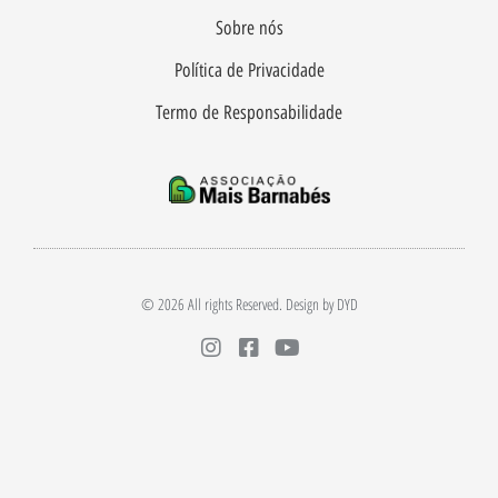
Sobre nós
Política de Privacidade
Termo de Responsabilidade
© 2026 All rights Reserved. Design by DYD
I
F
Y
n
a
o
s
c
u
t
e
t
a
b
u
g
o
b
r
o
e