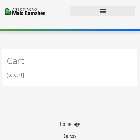
Ir
para
o
conteúdo
Cart
[tc_cart]
Homepage
Cursos