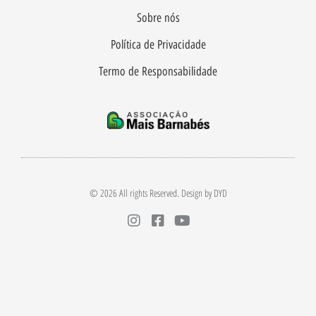
Sobre nós
Política de Privacidade
Termo de Responsabilidade
© 2026 All rights Reserved. Design by DYD
I
F
Y
n
a
o
s
c
u
t
e
t
a
b
u
g
o
b
r
o
e