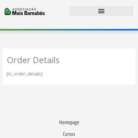
Ir
para
o
conteúdo
Order Details
[tc_order_details]
Homepage
Cursos