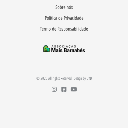
Sobre nós
Política de Privacidade
Termo de Responsabilidade
© 2026 All rights Reserved. Design by DYD
I
F
Y
n
a
o
s
c
u
t
e
t
a
b
u
g
o
b
r
o
e