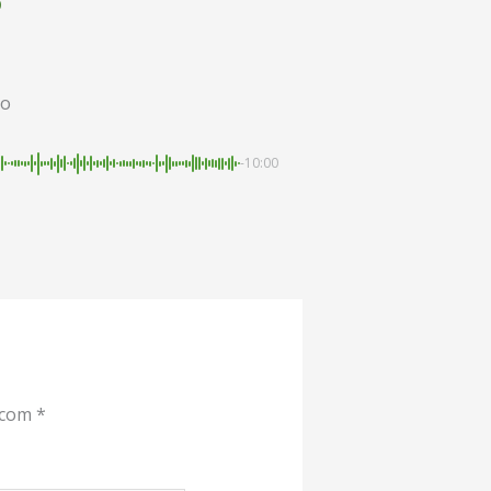
0
no
-10:00
 com
*