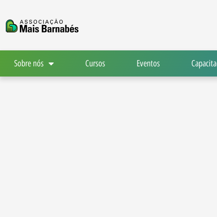
Ir
para
o
conteúdo
Sobre nós
Cursos
Eventos
Capacita