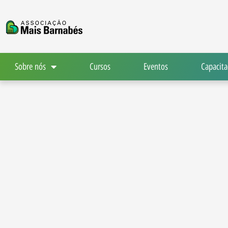
Ir
para
o
conteúdo
Sobre nós
Cursos
Eventos
Capacita