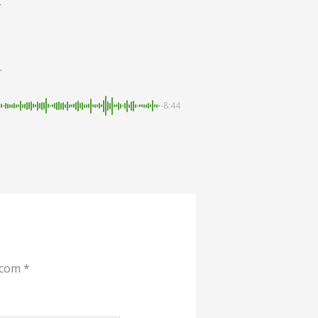
4
.
-8:44
 com
*