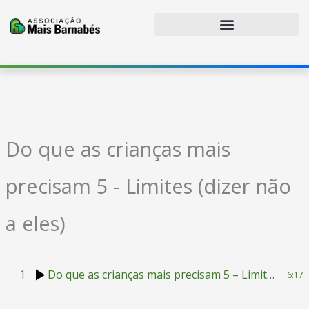
Ir
para
o
conteúdo
Do que as crianças mais
precisam 5 - Limites (dizer não
a eles)
1
Do que as crianças mais precisam 5 – Limites (dizer não a eles)
6:17